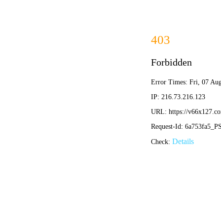
您好！欢迎访问新澳2025新澳门原料网官方网站
网站首页
关于我们
产品中心