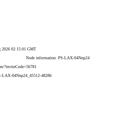
新闻中心
客户案例
资质荣誉
行业动态